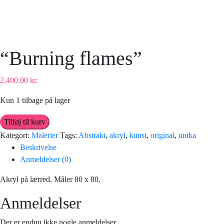
“Burning flames”
2,400.00
kr.
Kun 1 tilbage på lager
"Burning
Tilføj til kurv
flames"
Kategori:
Malerier
Tags:
Abstrakt
,
akryl
,
kunst
,
original
,
unika
antal
Beskrivelse
Anmeldelser (0)
Akryl på lærred. Måler 80 x 80.
Anmeldelser
Der er endnu ikke nogle anmeldelser.