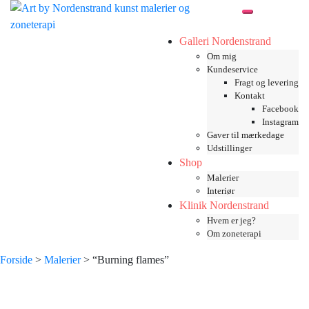
Skip
Toggle mobil
to
content
Galleri Nordenstrand
Om mig
Kundeservice
Fragt og levering
Kontakt
Facebook
Instagram
Gaver til mærkedage
Udstillinger
Shop
Malerier
Interiør
Klinik Nordenstrand
Hvem er jeg?
Om zoneterapi
Forside
>
Malerier
> “Burning flames”