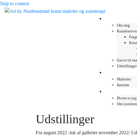
Skip to content
Galleri Nordens
Om mig
Kundeservi
Frag
Kont
Gaver til m
Udstillinger
Shop
Malerier
Interiør
Klinik Nordenst
Hvem er jeg
Om zoneter
Udstillinger
Fra august 2022 -luk af galleriet november 2022: Uds