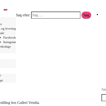
Toggle mobile menu
trand
0
Søg efter:
ce
t og levering
akt
Facebook
Instagram
ærkedage
rand
?
api
Sø
tilling hos Galleri Vendia.