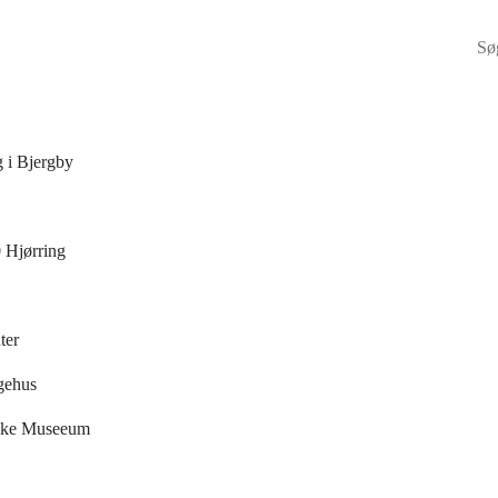
Søg
g i Bjergby
 Hjørring
ter
gehus
riske Museeum