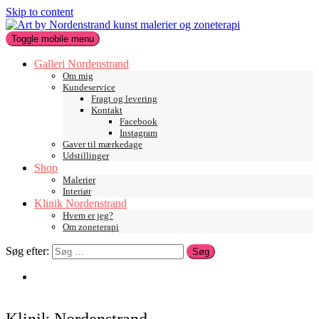
Skip to content
Toggle mobile menu
Galleri Nordenstrand
Om mig
Kundeservice
Fragt og levering
Kontakt
Facebook
Instagram
Gaver til mærkedage
Udstillinger
Shop
Malerier
Interiør
Klinik Nordenstrand
Hvem er jeg?
Om zoneterapi
Søg efter:
0
Klinik Nordenstrand