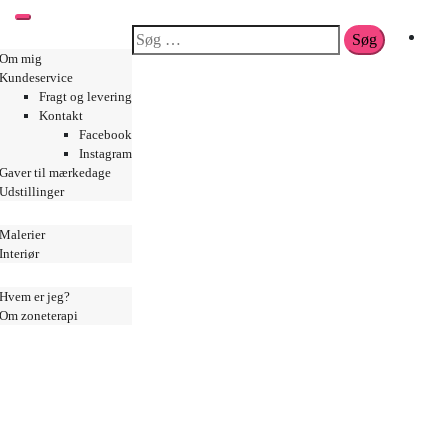
Toggle mobile menu
Søg
i Nordenstrand
0
Om mig
efter:
Kundeservice
Fragt og levering
Kontakt
Facebook
Instagram
Gaver til mærkedage
Udstillinger
Malerier
Interiør
k Nordenstrand
Hvem er jeg?
Om zoneterapi