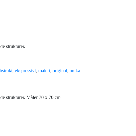
e strukturer.
bstrakt
,
ekspressivt
,
maleri
,
original
,
unika
e strukturer. Måler 70 x 70 cm.