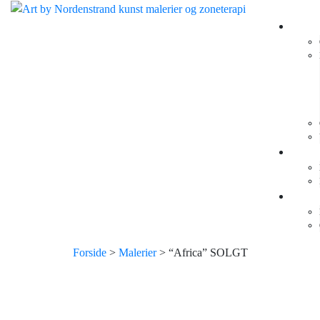
Skip
to
Galler
content
Shop
Klini
Forside
>
Malerier
> “Africa” SOLGT