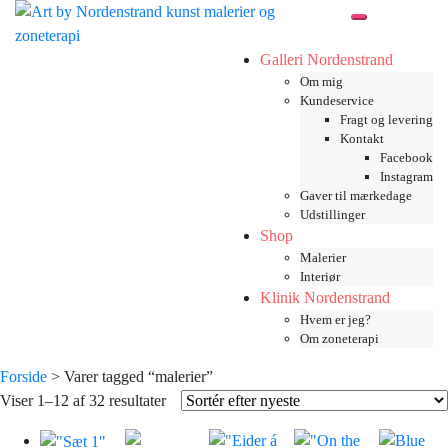
Skip
Toggle mobil
to
content
Galleri Nordenstrand
Om mig
Kundeservice
Fragt og levering
Kontakt
Facebook
Instagram
Gaver til mærkedage
Udstillinger
Shop
Malerier
Interiør
Klinik Nordenstrand
Hvem er jeg?
Om zoneterapi
Forside
> Varer tagged “malerier”
Sorteret
Viser 1–12 af 32 resultater
efter
seneste