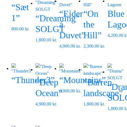
“Sæt
“Eider
“On
Blue
1”
“Dreaming”
á
the
Lago
SOLGT
800.00
kr.
Duvet”
Hill”
4,200.00
k
1,800.00
kr.
4,900.00
kr.
2,300.00
kr.
“Thunder3”
“Mountains”
“Deep
“Barren
“Dra
Ocean”
landscape”
3,900.00
kr.
SOL
4,900.00
kr.
1,800.00
kr.
1,800.00
k