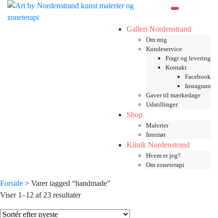
Skip
Toggle mobil
to
content
Galleri Nordenstrand
Om mig
Kundeservice
Fragt og levering
Kontakt
Facebook
Instagram
Gaver til mærkedage
Udstillinger
Shop
Malerier
Interiør
Klinik Nordenstrand
Hvem er jeg?
Om zoneterapi
Forside
> Varer tagged “handmade”
Sorteret
Viser 1–12 af 23 resultater
efter
seneste